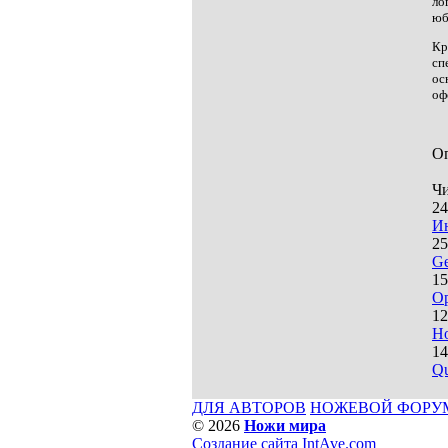
ло
юб
Кр
сп
ос
оф
О
Чи
24
Ин
25
Ge
15
Op
12
Но
14
Qu
ДЛЯ АВТОРОВ
НОЖЕВОЙ ФОРУ
© 2026
Ножи мира
Cоздание сайта IntAve.com