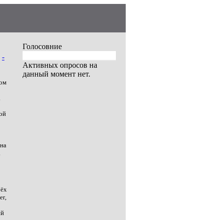
Голосовние
-
Активных опросов на
данный момент нет.
ком
.
ой
ина
.
рёх
er
,
ый