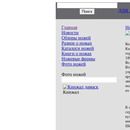
ДЛЯ
Главная
Н
Новости
Обзоры ножей
Разное о ножах
Ко
Каталоги ножей
Ка
Книги о ножах
го
18
Ножевые фирмы
Вс
Фото ножей
Вт
уп
Фото ножей
кр
ли
но
из
Кинжал
К 
се
ку
ин
Ше