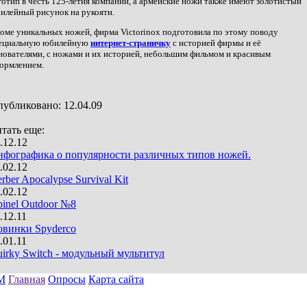
готип в честь 125-летия компании, а армейские ножи также имеют золотистый
илейный рисунок на рукояти.
оме уникальных ножей, фирма
Victorinox
подготовила по этому поводу
ециальную юбилейную
интернет-страничку
с историей фирмы и её
нователями, с ножами и их историей, небольшим фильмом и красивым
ормлением.
публиковано:
12.04.09
тать еще:
.12.12
фографика о популярности различных типов ножей.
.02.12
rber Apocalypse Survival Kit
.02.12
inel Outdoor №8
.12.11
винки Spyderco
.01.11
irky Switch - модульный мультитул
М
Главная
Опросы
Карта сайта