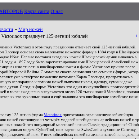
 АВТОРОВ
Карта сайта
О нас
овости
»
Мир ножей
+
Victorinox празднует 125-летний юбилей
мпания
Victorinox
в этом году празднично отмечает свой 125-летний юбилей.
рл Элсенер основал свою маленькую ножевую фирму в 1884 году в Швейцарс
родке Ибах. Первые поставки складных ножей Швейцарской армии начались в
91 году, а 1897 году было зарегистрировано имя Швейцарский Армейский нож
емирная известность к швейцарским ножам и фирме
Victorinox
пришла после
орой Мировой Войны. С момента своего основания эта семейная фирма, котор
равляет уже четвёртое поколение потомков Карла Элсенера, превратилась в
упную корпорацию и помимо ножей выпускает часы, одежду, сумки и даже
нию духов. Сегодня фирма
Victorinox
это один из крупнейших производителей
жей в мире: ежедневно выпускаются около 120 тысяч ножей
Victorinox
, полов
 которых это кухонные ножи и ещё половина это швейцарские армейские ножи
своему 125-летию фирма
Victorinox
приготовила ограниченную юбилейную
рию ножей состоящую из четырёх моделей швейцарских армейских ножей и т
хонных ножей: это популярный маленький ножик
Classic
, традиционный
Climb
новационная модель
CyberTool
, нож-карточка
SwissCard
и кухонные Сантоку,
ф и разделочный нож. У всех юбилейных ножей на лезвии нанесён специальн